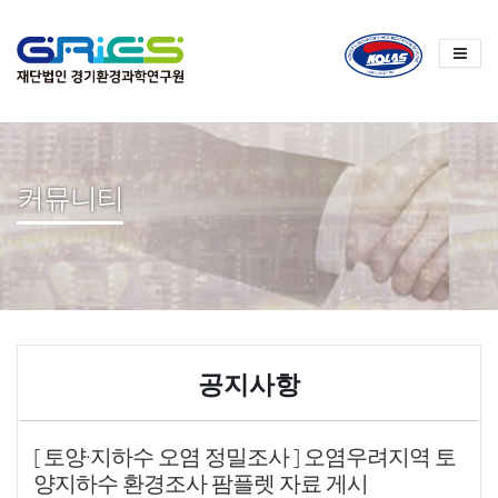
Sketchbook
스케치북5
Sketchbook
스케치북5
커뮤니티
공지사항
[ 토양·지하수 오염 정밀조사 ] 오염우려지역 토
양지하수 환경조사 팜플렛 자료 게시