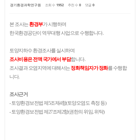
경기환경과학연구원
조회 수
1952
추천 수
0
댓글
0
본 조사는
환경부
가 시행하며
한국환경공단이 역무대행 사업으로 수행합니다.
토양지하수 환경조사를 실시하며
조사비용은 전액 국가에서 부담
합니다.
조사결과 오염지역에 대해서는
정화책임자가 정화
를 수행합
니다.
조사근거
- 토양환경보전법 제5조제4항(토양오염도 측정 등)
- 토양환경보전법 제27조제2항(권한의 위임, 위탁)