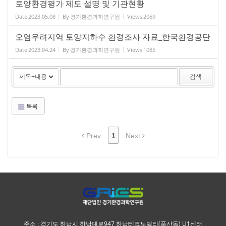
토양환경평가 제도 설명 및 기관현황
Date
2023.05.08
By
경기환경과학연구원
Views
2069
오염우려지역 토양지하수 환경조사 자료_한국환경공단
Date
2023.04.24
By
경기환경과학연구원
Views
1085
검색
목록
Prev
1
Next
주소 : 경기도 하남시 하남대로947 하남테크노벨리(풍산동) U1센터