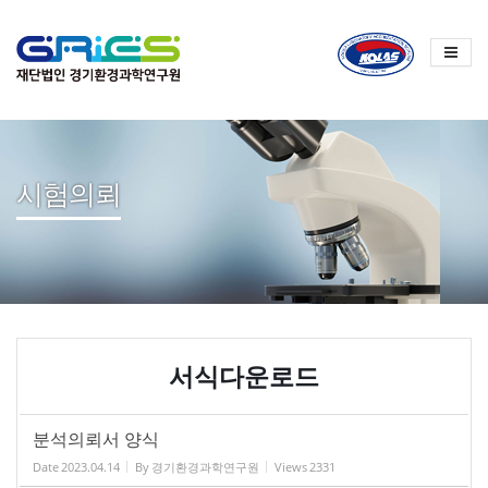
Sketchbook
스케치북5
Sketchbook
스케치북5
시험의뢰
서식다운로드
분석의뢰서 양식
Date
2023.04.14
By
경기환경과학연구원
Views
2331