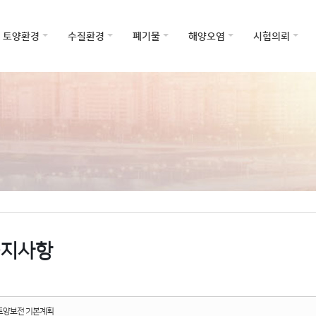
5,
5,
토양환경
수질환경
폐기물
해양오염
시험의뢰
지사항
토양보전 기본계획