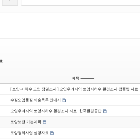
호
제목
[ 토양·지하수 오염 정밀조사 ] 오염우려지역 토양지하수 환경조사 팜플렛 자료
6
수질오염물질 배출목록 안내서
5
오염우려지역 토양지하수 환경조사 자료_한국환경공단
4
토양보전 기본계획
»
토양정화사업 설명자료
2