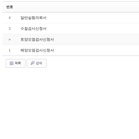
번호
일반실험의뢰서
4
수질검사신청서
3
토양오염검사신청서
»
해양오염검사신청서
1
목록
검색