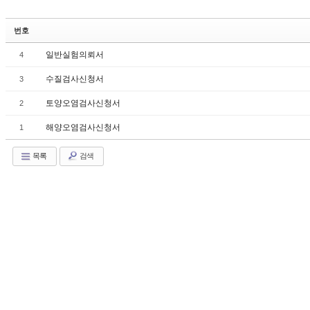
Sketchbook5, 스케치북5
번호
일반실험의뢰서
4
수질검사신청서
3
토양오염검사신청서
2
해양오염검사신청서
1
Sketchbook5, 스케치북5
목록
검색