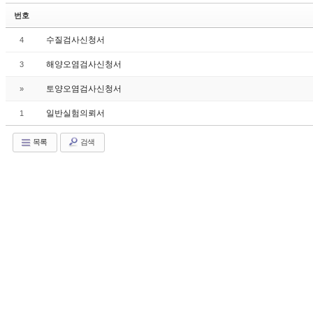
번호
수질검사신청서
4
해양오염검사신청서
3
토양오염검사신청서
»
일반실험의뢰서
1
목록
검색